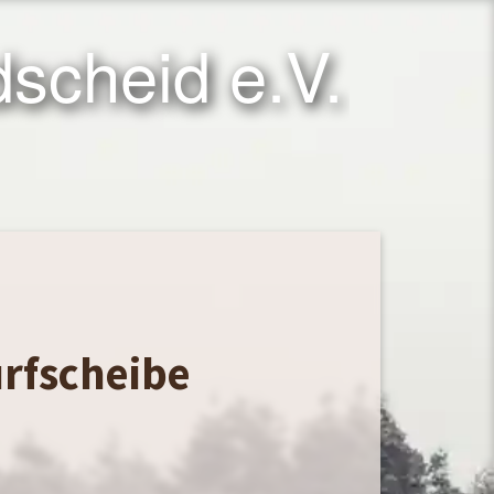
scheid e.V.
urfscheibe