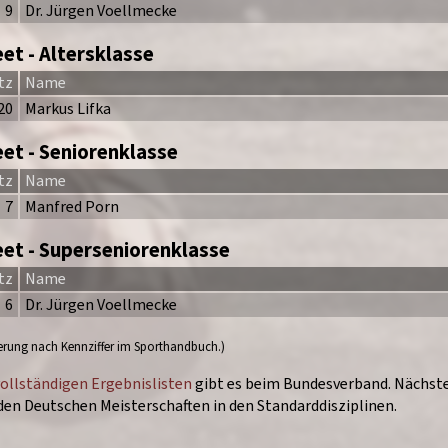
9
Dr. Jürgen Voellmecke
et - Altersklasse
tz
Name
20
Markus Lifka
eet - Seniorenklasse
tz
Name
7
Manfred Porn
eet - Superseniorenklasse
tz
Name
6
Dr. Jürgen Voellmecke
ierung nach Kennziffer im Sporthandbuch.)
vollständigen Ergebnislisten
gibt es beim Bundesverband. Nächst
den Deutschen Meisterschaften in den Standarddisziplinen.