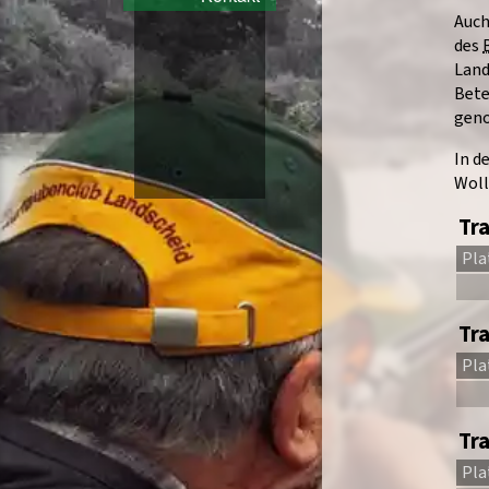
Auch
des
Land
Bete
gen
In d
Woll
Tra
Pla
Tra
Pla
Tr
Pla