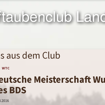
taubenclub Land
es
aus dem Club
WTC
eutsche Meisterschaft W
es BDS
8.2016