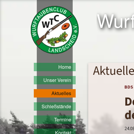
Sprung
Wurftaubenclub
zum
Wurf
Landscheid
Inhalt
e.V.
Aktuell
Home
Unser Verein
BDS
Aktuelles
D
Schießstände
d
Termine
24.0
Kontakt