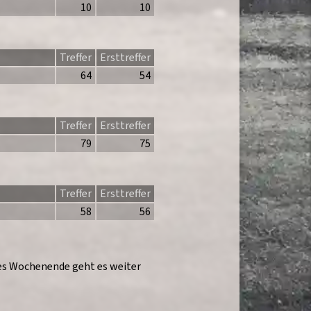
10
10
Treffer
Ersttreffer
64
54
Treffer
Ersttreffer
79
75
Treffer
Ersttreffer
58
56
es Wochenende geht es weiter