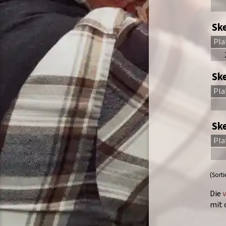
Ske
Pla
Sk
Pla
Sk
Pla
(Sort
Die
mit 