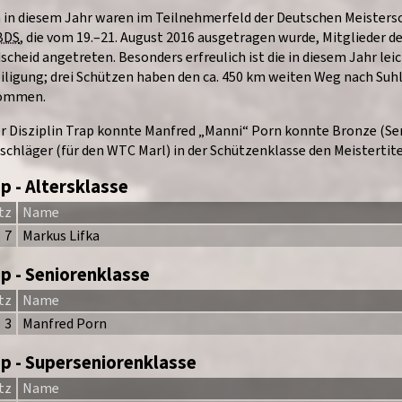
 in
diesem Jahr
waren im Teilnehmerfeld der Deutschen Meistersc
BDS
, die vom
19.
–
21. August 2016
ausgetragen wurde, Mitglieder d
scheid angetreten. Besonders erfreulich ist die in diesem Jahr lei
iligung; drei Schützen haben den ca. 450 km weiten Weg nach Suhl
ommen.
er Disziplin Trap konnte Manfred „Manni“ Porn konnte Bronze (Sen
schläger (für den WTC Marl) in der Schützenklasse den Meistertitel
p - Altersklasse
tz
Name
7
Markus Lifka
p - Seniorenklasse
tz
Name
3
Manfred Porn
ap - Superseniorenklasse
tz
Name