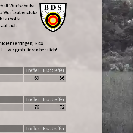
haft Wurfscheibe
es Wurftaubenclubs
cht erholte
 auf sich
ioren) erringen; Rico
 — wir gratulieren herzlich!
Treffer
Ersttreffer
69
56
Treffer
Ersttreffer
76
72
Treffer
Ersttreffer