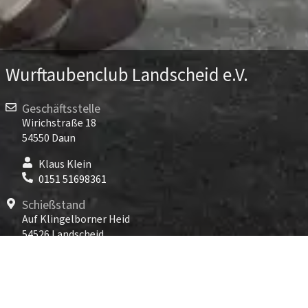
Wurftaubenclub Landscheid e.V.
Geschäftsstelle
Wirichstraße 18
54550 Daun
Klaus Klein
0151 51698361
Schießstand
Auf Klingelborner Heid
54526 Landscheid
TARGET WORLD Landscheid
06575 96891-800
Kontakt