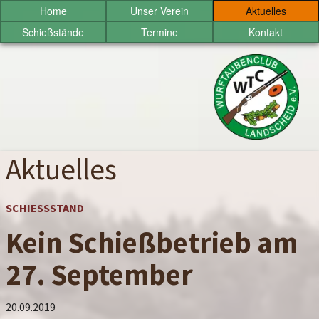
Sprung
Home
Unser Verein
Aktuelles
zum
Schießstände
Termine
Kontakt
Inhalt
Wurftaubenclub
Landscheid
e.V.
Aktuelles
SCHIESSSTAND
Kein Schießbetrieb am
27. September
20.09.2019