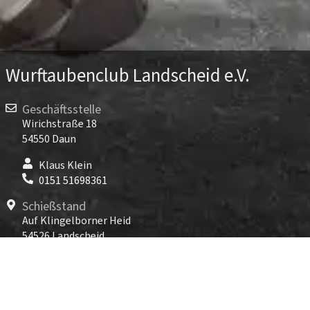
Wurftaubenclub Landscheid e.V.
Geschäftsstelle
Wirichstraße 18
54550 Daun
Klaus Klein
0151 51698361
Schießstand
Auf Klingelborner Heid
54526 Landscheid
TARGET WORLD Landscheid
06575 96891-800
Kontakt