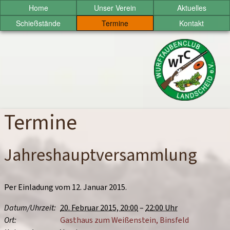
Sprung
Home
Unser Verein
Aktuelles
zum
Schießstände
Termine
Kontakt
Inhalt
Wurftaubenclub
Landscheid
e.V.
Termine
Jahreshauptversammlung
Per Einladung vom
12. Januar 2015
.
Datum/
Uhrzeit
20. Februar 2015, 20:00
–
22:00 Uhr
Ort
Gasthaus zum Weißenstein, Binsfeld