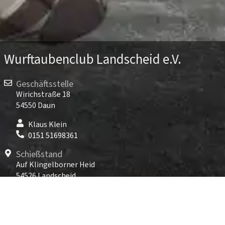
Wurftaubenclub Landscheid e.V.
Geschäftsstelle
Wirichstraße 18
54550 Daun
Klaus Klein
0151 51698361
Schießstand
Auf Klingelborner Heid
54526 Landscheid
TARGET WORLD Landscheid
06575 96891-800
Kontakt