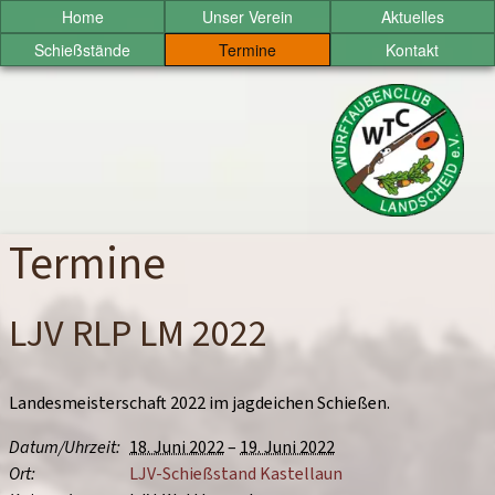
Sprung
Home
Unser Verein
Aktuelles
zum
Schießstände
Termine
Kontakt
Inhalt
Wurftaubenclub
Landscheid
e.V.
Termine
LJV RLP LM 2022
Landesmeisterschaft 2022 im jagdeichen Schießen.
Datum/
Uhrzeit
18. Juni 2022
–
19. Juni 2022
Ort
LJV-Schießstand Kastellaun