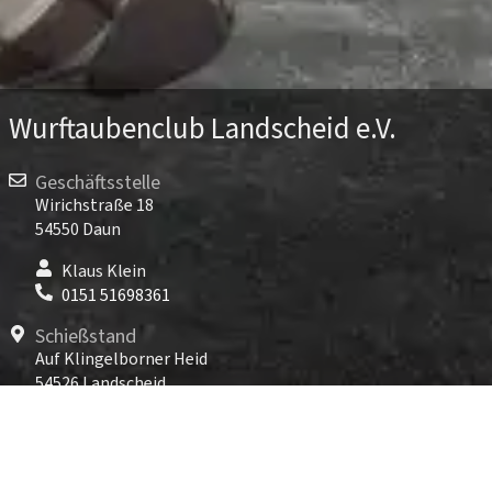
Wurftaubenclub Landscheid e.V.
Geschäftsstelle
Wirichstraße 18
54550 Daun
Klaus Klein
0151 51698361
Schießstand
Auf Klingelborner Heid
54526 Landscheid
TARGET WORLD Landscheid
06575 96891-800
Kontakt