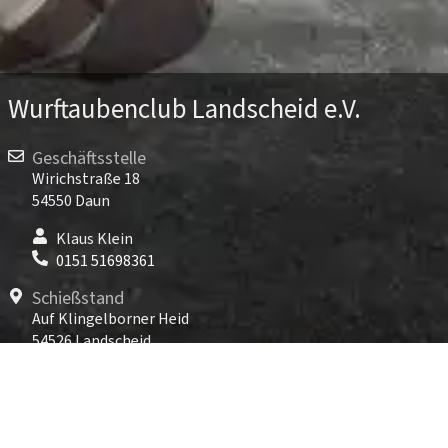
Wurftaubenclub Landscheid e.V.
Geschäftsstelle
Wirichstraße 18
54550 Daun
Klaus Klein
0151 51698361
Schießstand
Auf Klingelborner Heid
54526 Landscheid
TARGET WORLD Landscheid
06575 96891-800
Kontakt