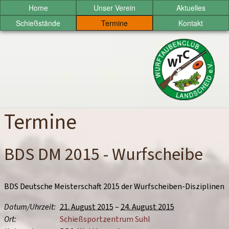
Sprung
Home
Unser Verein
Aktuelles
zum
Schießstände
Termine
Kontakt
Inhalt
Wurftaubenclub
Landscheid
e.V.
Termine
BDS DM 2015 - Wurfscheibe
BDS Deutsche Meisterschaft 2015 der Wurfscheiben-Disziplinen
Datum/
Uhrzeit
21. August 2015
–
24. August 2015
Ort
Schießsportzentrum Suhl