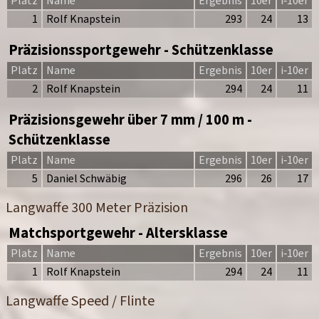
Platz
Name
Ergebnis
10er
i‑10er
1
Rolf Knapstein
293
24
13
Präzisionssportgewehr - Schützenklasse
Platz
Name
Ergebnis
10er
i‑10er
2
Rolf Knapstein
294
24
11
Präzisionsgewehr über 7 mm / 100 m -
Schützenklasse
Platz
Name
Ergebnis
10er
i‑10er
5
Daniel Schwäbig
296
26
17
Langwaffe 300 Meter Präzision
Matchsportgewehr - Altersklasse
Platz
Name
Ergebnis
10er
i‑10er
1
Rolf Knapstein
294
24
11
Langwaffe Speed / Flinte