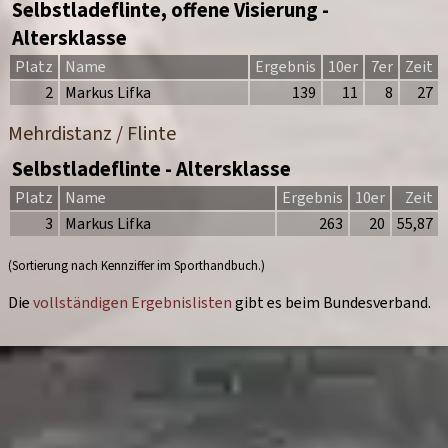
Selbstladeflinte, offene Visierung -
Altersklasse
Platz
Name
Ergebnis
10er
7er
Zeit
2
Markus Lifka
139
11
8
27
Mehrdistanz / Flinte
Selbstladeflinte - Altersklasse
Platz
Name
Ergebnis
10er
Zeit
3
Markus Lifka
263
20
55,87
(Sortierung nach Kennziffer im Sporthandbuch.)
Die
vollständigen Ergebnislisten
gibt es beim Bundesverband.