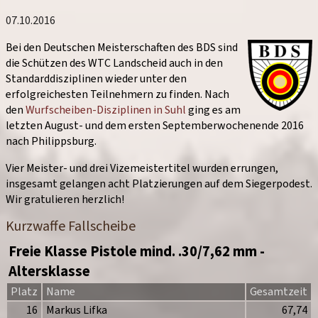
07.10.2016
Bei den Deutschen Meisterschaften des BDS sind
die Schützen des WTC Landscheid auch in den
Standarddisziplinen wieder unter den
erfolgreichesten Teilnehmern zu finden. Nach
den
Wurfscheiben-Disziplinen in Suhl
ging es am
letzten August- und dem ersten September­­­­wochenende
2016
nach Philippsburg.
Vier Meister- und drei Vizemeistertitel wurden errungen,
insgesamt gelangen
acht
Platzierungen auf dem Siegerpodest.
Wir gratulieren herzlich!
Kurzwaffe Fallscheibe
Freie Klasse Pistole mind. .30/7,62 mm -
Altersklasse
Platz
Name
Gesamtzeit
16
Markus Lifka
67,74