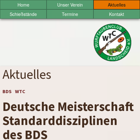
Sprung
Home
Unser Verein
Aktuelles
zum
Schießstände
Termine
Kontakt
Inhalt
Wurftaubenclub
Landscheid
e.V.
Aktuelles
BDS
WTC
Deutsche Meisterschaft
Standarddisziplinen
des BDS