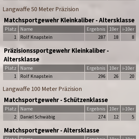
Langwaffe 50 Meter Präzision
Matchsportgewehr Kleinkaliber - Altersklasse
Platz
Name
Ergebnis
10er
i‑10er
1
Rolf Knapstein
287
18
8
Präzisionssportgewehr Kleinkaliber -
Altersklasse
Platz
Name
Ergebnis
10er
i‑10er
1
Rolf Knapstein
296
26
20
Langwaffe 100 Meter Präzision
Matchsportgewehr - Schützenklasse
Platz
Name
Ergebnis
10er
i‑10er
2
Daniel Schwäbig
274
12
5
Matchsportgewehr - Altersklasse